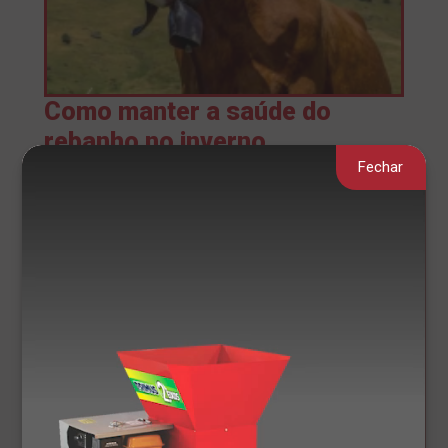
Como manter a saúde do
rebanho no inverno.
Fechar
Investir em equipamentos adequados para
produzir uma silagem completa.