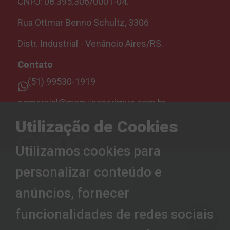
CNPJ: 08.395.306/0001-04.
Rua Ottmar Benno Schultz, 3306
Distr. Industrial - Venâncio Aires/RS.
Contato
(51) 99530-1919
comercial@maquinasprimus.com.br
Utilização de Cookies
Redes Sociais
Utilizamos cookies para
personalizar conteúdo e
anúncios, fornecer
funcionalidades de redes sociais