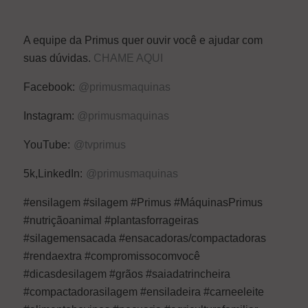
A equipe da Primus quer ouvir você e ajudar com
suas dúvidas.
CHAME AQUI
Facebook:
@primusmaquinas
Instagram:
@primusmaquinas
YouTube:
@tvprimus
5k,LinkedIn:
@primusmaquinas
#ensilagem #silagem #Primus #MáquinasPrimus
#nutriçãoanimal #plantasforrageiras
#silagemensacada #ensacadoras/compactadoras
#rendaextra #compromissocomvocê
#dicasdesilagem #grãos #saiadatrincheira
#compactadorasilagem #ensiladeira #carneeleite