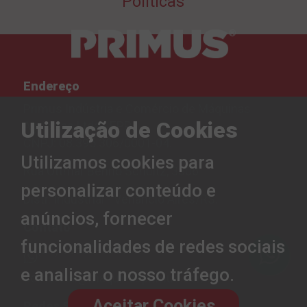
Políticas
Endereço
Primus Indústria e Comércio de Máquinas
Utilização de Cookies
Agrícolas Ltda - EPP.
CNPJ: 08.395.306/0001-04.
Utilizamos cookies para
Rua Ottmar Benno Schultz, 3306
personalizar conteúdo e
Distr. Industrial - Venâncio Aires/RS.
anúncios, fornecer
Contato
funcionalidades de redes sociais
(51) 99530-1919
e analisar o nosso tráfego.
comercial@maquinasprimus.com.br
Aceitar Cookies
Redes Sociais