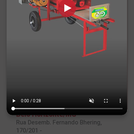
Itumbiara/GO
Bandeirante, 965 - Rodoviario
(64) 9 9228-4747
Americana/SP
Rua Suíça, 121 - Santa Maria
(17) 9 8115-0306
Guanambi/BA
Avenida do Trabalho, 277 - BR-030
(51) 9 8036-6362
Belo Horizonte/MG
Rua Desemb. Fernando Bhering,
170/201 -