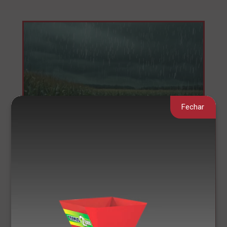
Fechar
Clima chuvoso: como
alimentar o gado.
Chuvas intensas provocam danos nas plantações.