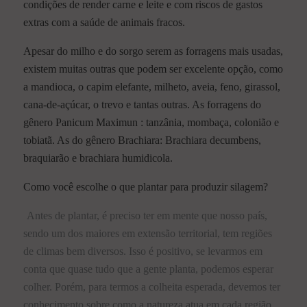
condições de render carne e leite e com riscos de gastos
extras com a saúde de animais fracos.
Apesar do milho e do sorgo serem as forragens mais usadas,
existem muitas outras que podem ser excelente opção, como
a mandioca, o capim elefante, milheto, aveia, feno, girassol,
cana-de-açúcar, o trevo e tantas outras. As forragens do
gênero Panicum Maximun : tanzânia, mombaça, colonião e
tobiatã. As do gênero Brachiara: Brachiara decumbens,
braquiarão e brachiara humidicola.
Como você escolhe o que plantar para produzir silagem?
Antes de plantar, é preciso ter em mente que nosso país,
sendo um dos maiores em extensão territorial, tem regiões
de climas bem diversos. Isso é positivo, se levarmos em
conta que quase tudo que a gente planta, podemos esperar
colher. Porém, para termos a colheita esperada, devemos ter
conhecimento sobre como a natureza atua em cada região.