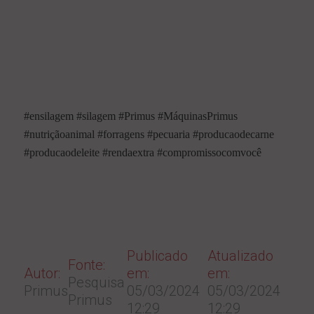
#ensilagem #silagem #Primus #MáquinasPrimus
#nutriçãoanimal #forragens #pecuaria #producaodecarne
#producaodeleite #rendaextra #compromissocomvocê
Publicado
Atualizado
Fonte:
Autor:
em:
em:
Pesquisa
Primus
05/03/2024
05/03/2024
Primus
12:29
12:29