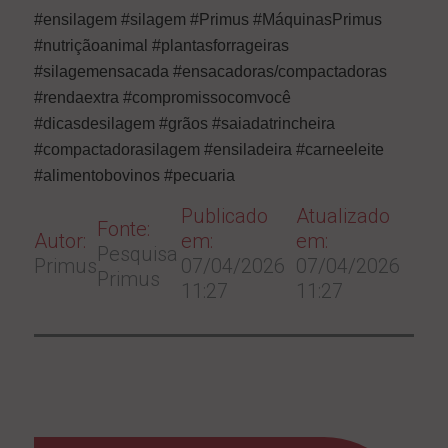
#ensilagem #silagem #Primus #MáquinasPrimus
#nutriçãoanimal #plantasforrageiras
#silagemensacada #ensacadoras/compactadoras
#rendaextra #compromissocomvocê
#dicasdesilagem #grãos #saiadatrincheira
#compactadorasilagem #ensiladeira #carneeleite
#alimentobovinos #pecuaria
Publicado
Atualizado
Fonte:
Autor:
em:
em:
Pesquisa
Primus
07/04/2026
07/04/2026
Primus
11:27
11:27