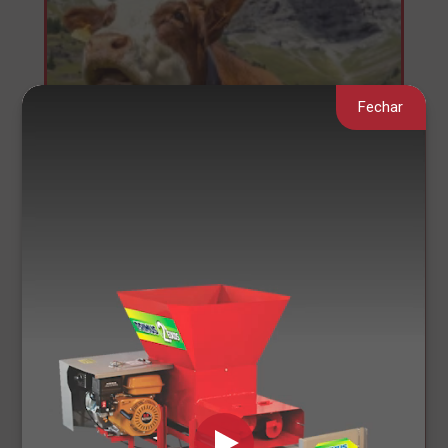
Fechar
Como manter a saúde do
rebanho no inverno.
Investir em equipamentos adequados para
produzir uma silagem completa.