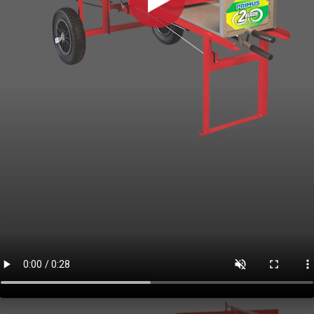
4T | Até 6 Toneladas de Si
peso reguláveis, sacos até 
| Consumo de 0,45 litros/hor
Ver Detalhes