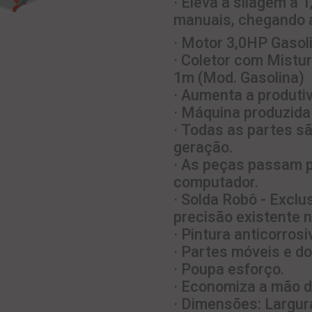
· Eleva a silagem a
manuais, chegando 
· Motor 3,0HP Gasoli
· Coletor com Mistu
1m (Mod. Gasolina)
· Aumenta a produti
· Máquina produzid
· Todas as partes s
geração.
· As peças passam p
computador.
· Solda Robô - Exclu
precisão existente n
· Pintura anticorrosi
· Partes móveis e d
· Poupa esforço.
· Economiza a mão d
· Dimensões: Largur