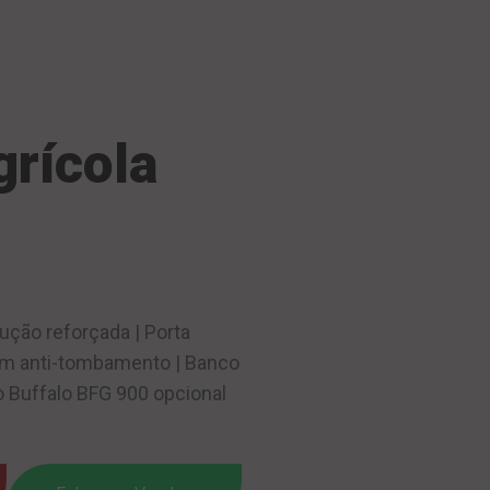
grícola
ução reforçada | Porta
com anti-tombamento | Banco
o Buffalo BFG 900 opcional