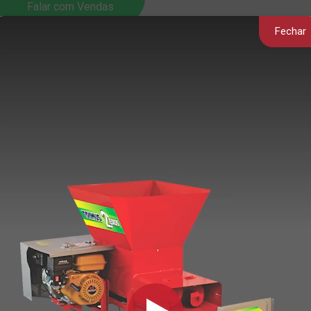
Falar com Vendas
Fechar
P2 Gasoli
COMPACTADORA E ENSACAD