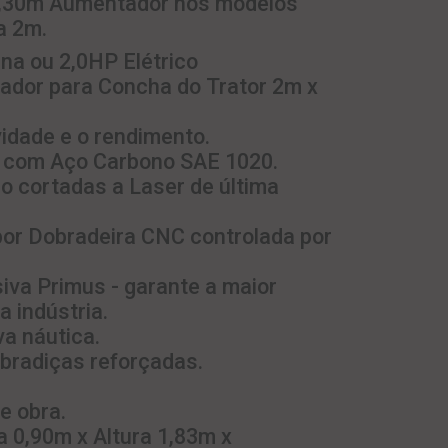
 1,30m Aumentador nos modelos
a 2m.
na ou 2,0HP Elétrico
rador para Concha do Trator 2m x
vidade e o rendimento.
a com Aço Carbono SAE 1020.
ão cortadas a Laser de última
or Dobradeira CNC controlada por
siva Primus - garante a maior
a indústria.
va náutica.
obradiças reforçadas.
e obra.
a 0,90m x Altura 1,83m x