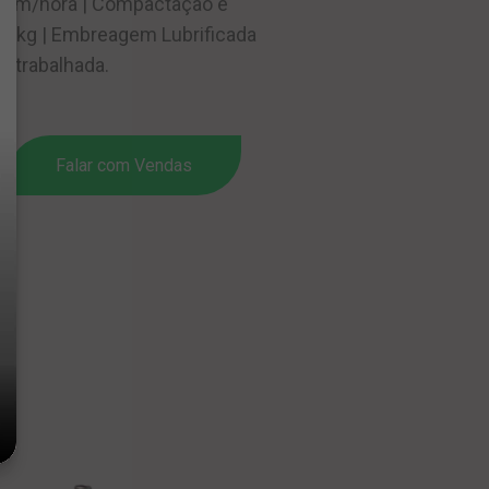
lagem/hora | Compactação e
35 kg | Embreagem Lubrificada
a trabalhada.
Falar com Vendas