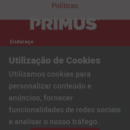
Políticas
Endereço
Primus Indústria e Comércio de Máquinas
Utilização de Cookies
Agrícolas Ltda - EPP.
CNPJ: 08.395.306/0001-04.
Utilizamos cookies para
Rua Ottmar Benno Schultz, 3306
personalizar conteúdo e
Distr. Industrial - Venâncio Aires/RS.
anúncios, fornecer
Contato
funcionalidades de redes sociais
(51) 99530-1919
e analisar o nosso tráfego.
comercial@maquinasprimus.com.br