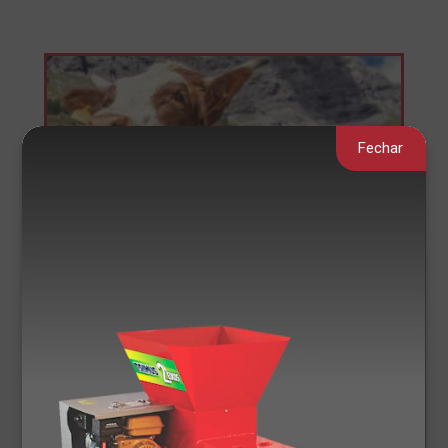
Fechar
Como manter a saúde do
rebanho no inverno.
Investir em equipamentos adequados para