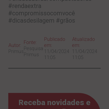
#rendaextra
#compromissocomvocê
#dicasdesilagem #grãos
Publicado
Atualizado
Fonte:
Autor:
em:
em:
Pesquisa
Primus
11/04/2024
11/04/2024
Primus
11:05
11:05
Receba novidades e