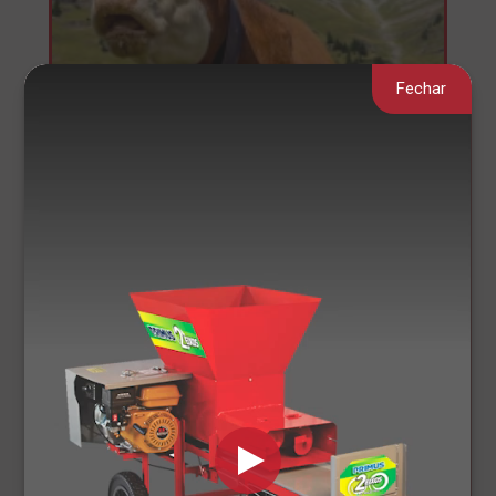
Fechar
Como manter a saúde do
rebanho no inverno.
Investir em equipamentos adequados para
produzir uma silagem completa.